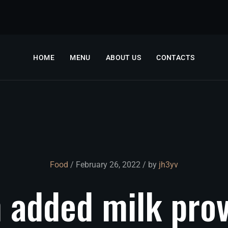
HOME
MENU
ABOUT US
CONTACTS
Food
/ February 26, 2022 / by
jh3yv
h
added
milk
pro