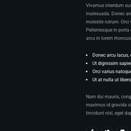
Vivamus interdum susc
malesuada. Donec arcu
molestie rutrum. Orci
Pellentesque in porta 
arcu in lorem rhoncus 
Donec arcu lacus, 
Ut dignissim sapie
Orci varius natoqu
Ut at nulla ut liber
Nam dui mauris, congue
maximus id gravida sit
tincidunt nisl, eget da