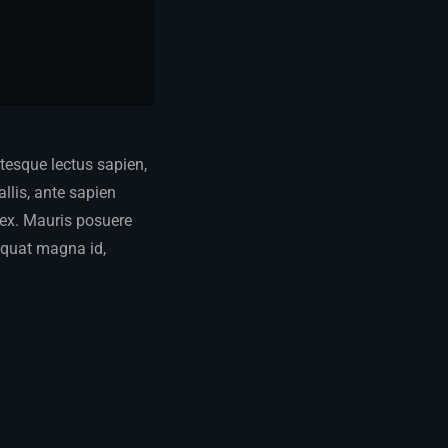
ntesque lectus sapien,
llis, ante sapien
m ex. Mauris posuere
quat magna id,